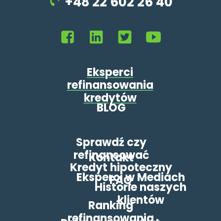
+48 22 602 26 40
Eksperci
refinansowania
kredytów
BLOG
Sprawdź czy
refinansować
Kontakt
Kredyt hipoteczny
Eksperci w Mediach
FAQ
Historie naszych
klientów
Ranking
refinansowania