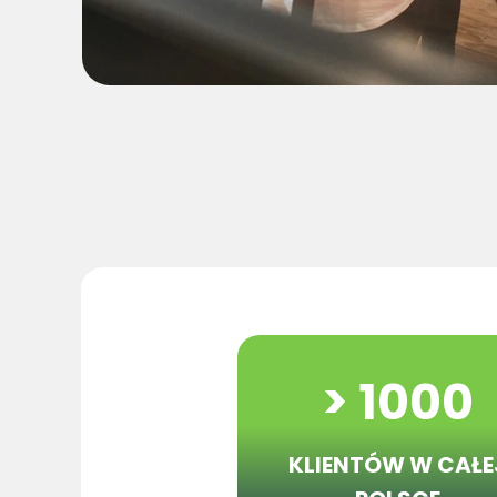
> 1000
KLIENTÓW
W CAŁE