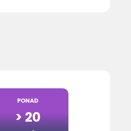
PONAD
> 20