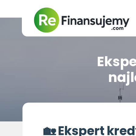
Ekspe
naj
Doradca k
🏡 Ekspert kre