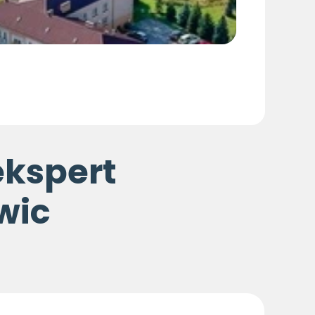
ekspert
wic