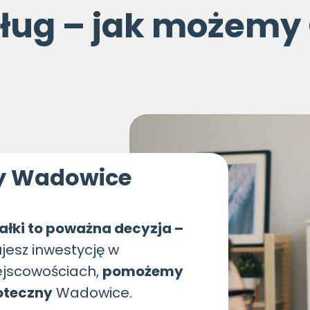
sług – jak możemy
ny Wadowice
ałki to poważna decyzja –
ujesz inwestycję w
ejscowościach,
pomożemy
poteczny
Wadowice.