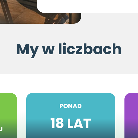
My w liczbach
PONAD
18 LAT
J