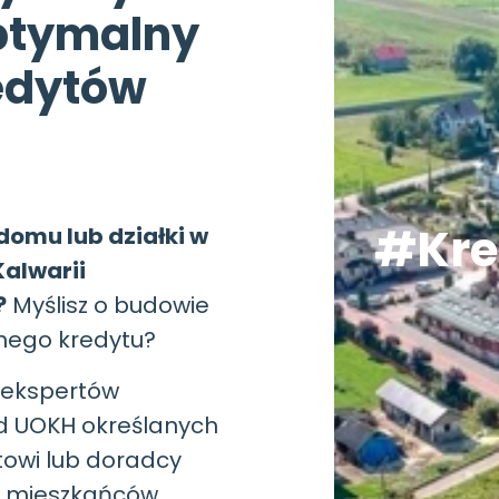
ptymalny
redytów
#Kre
domu lub działki w
alwarii
?
Myślisz o budowie
nego kredytu?
 ekspertów
d UOKH określanych
towi lub doradcy
my mieszkańców