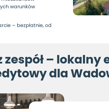
zych warunków
cie – bezpłatnie, od
z zespół – lokalny 
edytowy dla Wado