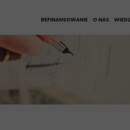
REFINANSOWANIE
O NAS
WIED
% Refinansowy Alert
Eksperci Re
BLO
Proces refinansowania
Historie nas
Kred
Kalkulator refinansowania
My w Media
Kalk