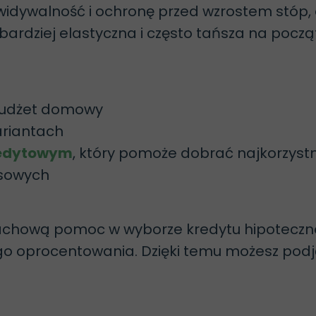
widywalność i ochronę przed wzrostem stóp,
 bardziej elastyczna i często tańsza na począt
 budżet domowy
ariantach
redytowym
, który pomoże dobrać najkorzyst
nsowych
achową pomoc w wyborze kredytu hipoteczne
go oprocentowania. Dzięki temu możesz podj