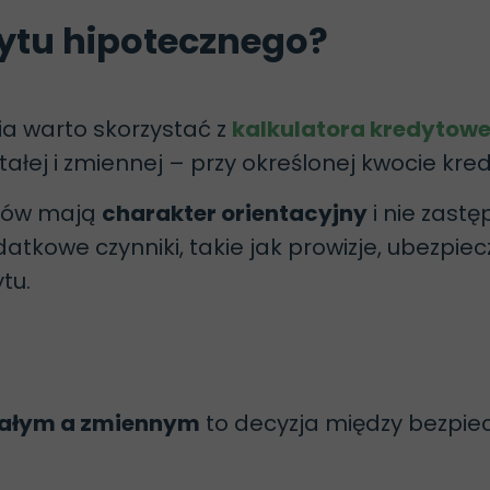
dytu hipotecznego?
a warto skorzystać z
kalkulatora kredytowe
łej i zmiennej – przy określonej kwocie kredy
orów mają
charakter orientacyjny
i nie zastę
tkowe czynniki, takie jak prowizje, ubezpiec
tu.
tałym a zmiennym
to decyzja między bezpi