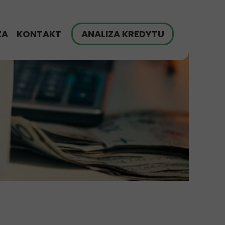
ZA
KONTAKT
ANALIZA KREDYTU
finansowania
G
zych klientów
yt hipoteczny - FAQ
ch
ulator Raty Kredytu