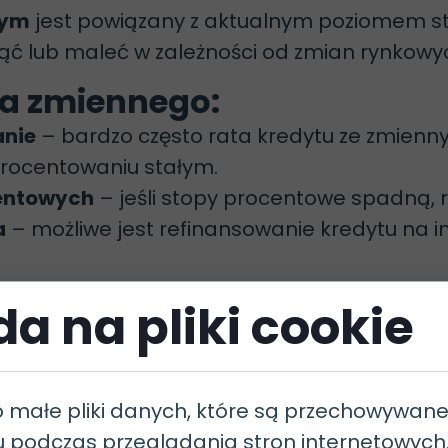
nym
jest powiązany z aktualnym poziomem s
ąć lub maleć w zależności od zmian rynkowy
ia zmiennego:
anie
– bardzo często rata kredytu ze zmien
oprocentowaniu stałym.
centowych
– jeśli stopy procentowe spadną, 
a
– możliwe jest refinansowanie kredytu na i
a na pliki cookie
a zmiennego:
ku podwyżki stóp procentowych rata kredy
– brak pewności co do przyszłych wydatków 
o małe pliki danych, które są przechowywan
raniczonych rezerwach finansowych wzrost 
u podczas przeglądania stron internetowyc