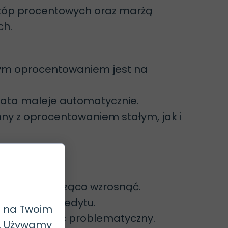
tóp procentowych oraz marżą
ch.
nym oprocentowaniem jest na
rata maleje automatycznie.
nny z oprocentowaniem stałym, jak i
tu może znacząco wzrosnąć.
na spłatę kredytu.
e na Twoim
raty może być problematyczny.
h. Używamy