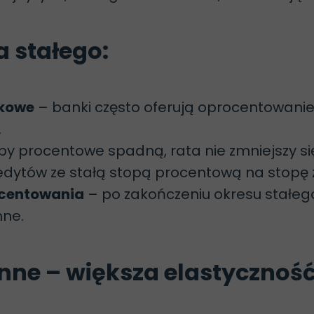
 stałego:
tkowe
– banki często oferują oprocentowanie 
.
topy procentowe spadną, rata nie zmniejszy s
redytów ze stałą stopą procentową na stopę
ocentowania
– po zakończeniu okresu stałe
nne.
ne – większa elastycznoś