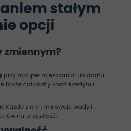
waniem stałym
e opcji
zy zmiennym?
ji przy zakupie mieszkania lub domu
e także całkowity koszt kredytu i
e
. Każde z nich ma swoje wady i
anów na przyszłość.
idywalność