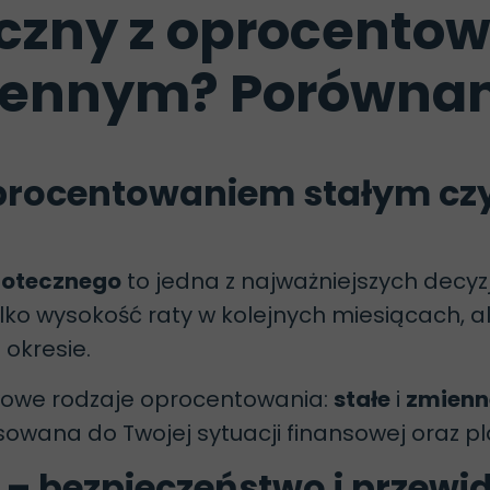
eczny z oprocento
iennym? Porównani
oprocentowaniem stałym c
potecznego
to jedna z najważniejszych decyz
tylko wysokość raty w kolejnych miesiącach, al
okresie.
owe rodzaje oprocentowania:
stałe
i
zmienn
owana do Twojej sytuacji finansowej oraz pl
 – bezpieczeństwo i przew