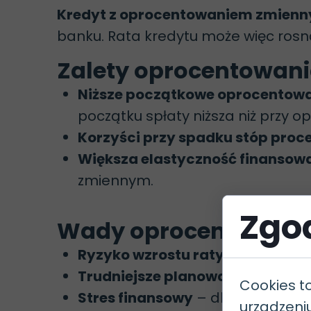
Kredyt z oprocentowaniem zmien
banku. Rata kredytu może więc rosn
Zalety oprocentowan
Niższe początkowe oprocentow
początku spłaty niższa niż przy 
Korzyści przy spadku stóp pro
Większa elastyczność finansow
zmiennym.
Zgod
Wady oprocentowani
Ryzyko wzrostu raty
– w przypad
Trudniejsze planowanie budżetu
Cookies t
Stres finansowy
– dla osób o og
urządzeni