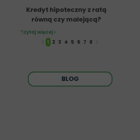
Kredyt hipoteczny z ratą
równą czy malejącą?
Czytaj więcej ›
1
2
3
4
5
6
7
8
BLOG