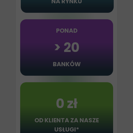
NA RYNKU
PONAD
> 20
BANKÓW
0 zł
OD KLIENTA ZA NASZE
USŁUGI*