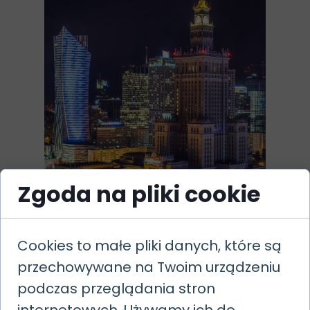
Zgoda na pliki cookie
Cookies to małe pliki danych, które są
Kredyt hipoteczny w Polsce
przechowywane na Twoim urządzeniu
dla obcokrajowców –
podczas przeglądania stron
przewodnik krok po kroku
internetowych. Używamy ich do