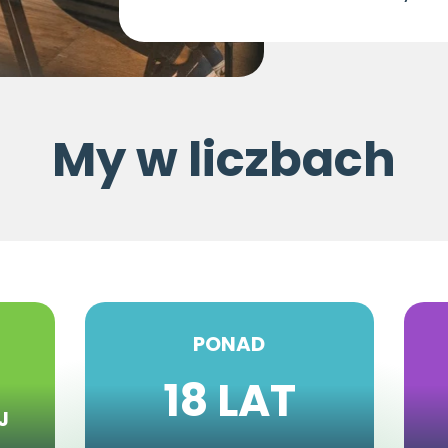
My w liczbach
PONAD
18 LAT
J