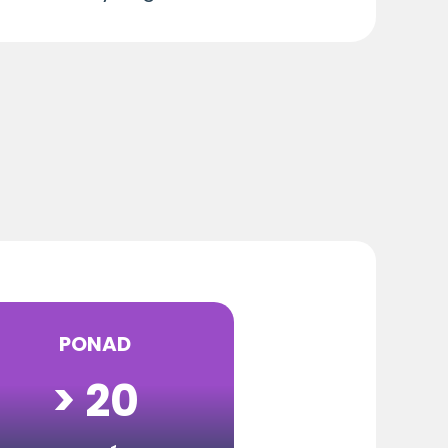
PONAD
> 20