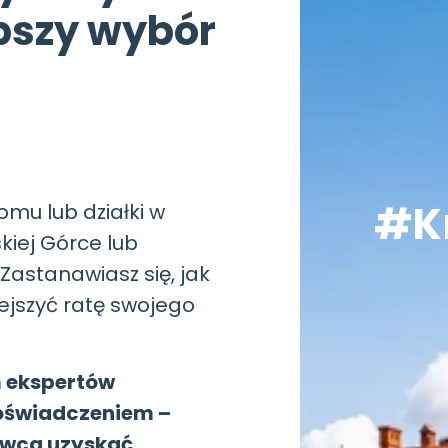
pszy wybór
#K
omu lub działki w
kiej Górce lub
astanawiasz się, jak
jszyć ratę swojego
 ekspertów
doświadczeniem –
wca uzyskać