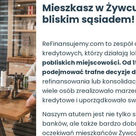
Mieszkasz w Żywc
bliskim sąsiadem!
ReFinansujemy.com to zespół
kredytowych, którzy działają l
pobliskich miejscowości. Od
podejmować trafne decyzje 
refinansowania lub konsolidac
wiele osób zrealizowało marze
kredytowe i uporządkowało swo
Naszym atutem jest nie tylko 
banków, ale także bardzo dobr
oczekiwań mieszkańców Żywca 