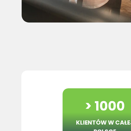
> 1000
KLIENTÓW
W CAŁE