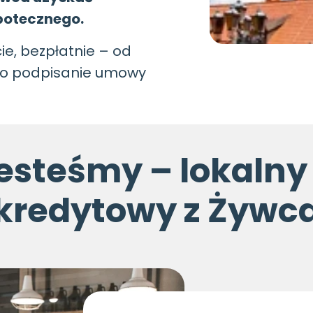
ipotecznego.
e, bezpłatnie – od
 po podpisanie umowy
jesteśmy – lokalny
kredytowy z Żywc