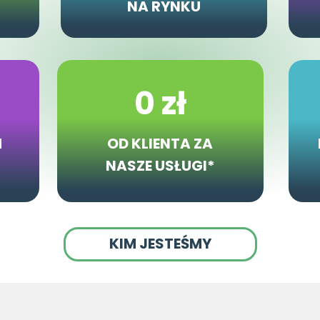
NA RYNKU
0 zł
H
OD KLIENTA ZA
NASZE USŁUGI*
KIM JESTEŚMY