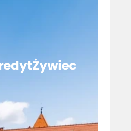
redytŻywiec