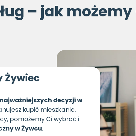
sług – jak możemy
y Żywiec
 najważniejszych decyzji w
anujesz kupić mieszkanie,
licy, pomożemy Ci wybrać i
eczny w Żywcu
.