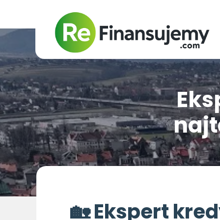
Eks
najt
Doradca
🏡 Ekspert kre