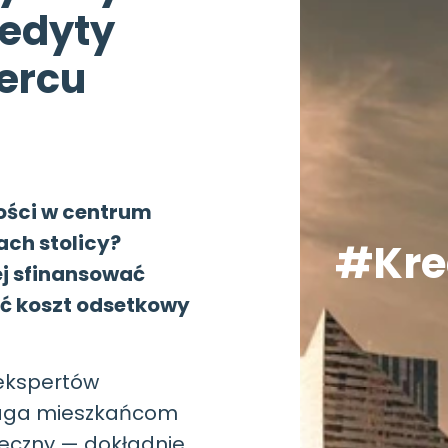
edyty
ercu
ści w centrum
ach stolicy?
#Kre
ej sfinansować
ć koszt odsetkowy
ekspertów
aga mieszkańcom
teczny — dokładnie