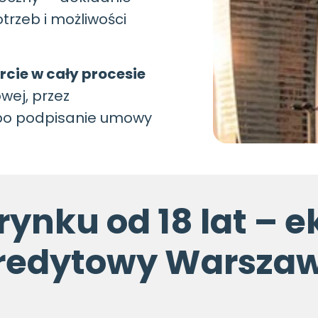
trzeb i możliwości
cie w cały procesie
wej, przez
 po podpisanie umowy
rynku od 18 lat – 
redytowy Warsza