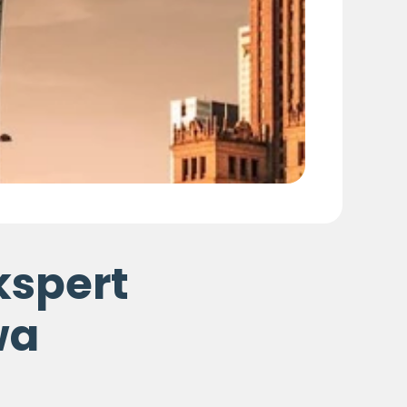
ekspert
wa