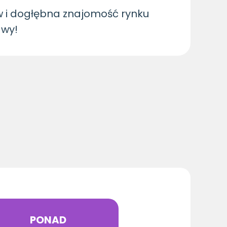
 i dogłębna znajomość rynku
awy!
PONAD