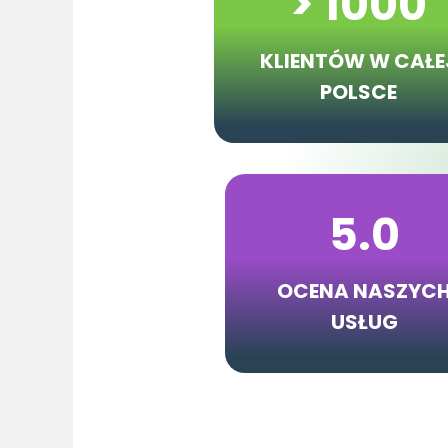
> 1000
KLIENTÓW
W CAŁE
POLSCE
5.0
OCENA NASZYC
USŁUG