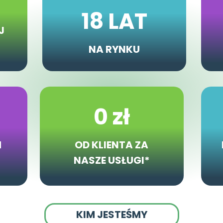
18 LAT
J
NA RYNKU
0 zł
H
OD KLIENTA ZA
NASZE USŁUGI*
KIM JESTEŚMY