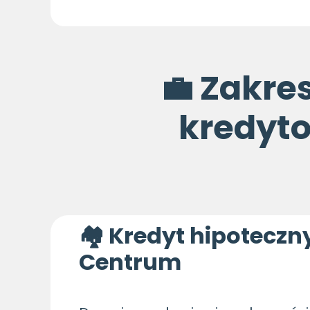
💼 Zakre
kredyt
🏘 Kredyt hipotecz
Centrum