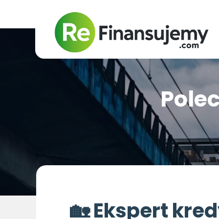
Pole
🏡 Ekspert kre