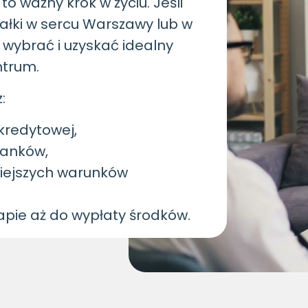
o ważny krok w życiu. Jeśli
ałki w sercu Warszawy lub w
 wybrać i uzyskać idealny
ntrum.
:
kredytowej,
banków,
iejszych warunków
pie aż do wypłaty środków.