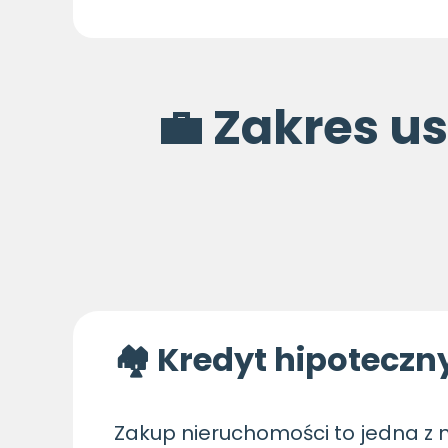
💼 Zakres u
🏘 Kredyt hipotecz
Zakup nieruchomości to jedna z n