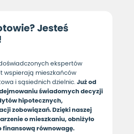
towie? Jesteś
!
 doświadczonych ekspertów
lat wspierają mieszkańców
wa i sąsiednich dzielnic.
Już od
dejmowaniu świadomych decyzji
edytów hipotecznych,
cji zobowiązań. Dzięki naszej
arzenie o mieszkaniu, obniżyło
ło finansową równowagę.