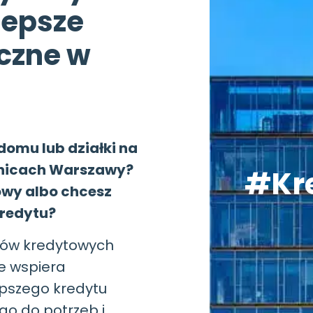
lepsze
czne w
domu lub działki na
lnicach Warszawy?
#Kr
owy albo chcesz
kredytu?
tów kredytowych
e wspiera
pszego kredytu
o do potrzeb i