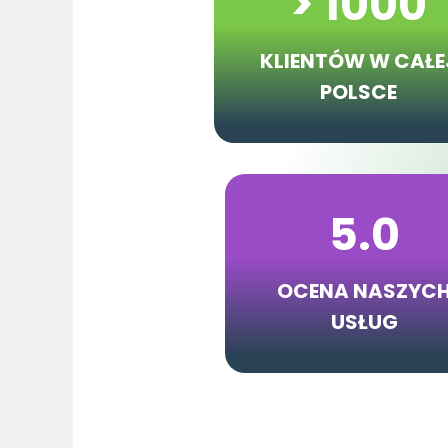
> 1000
KLIENTÓW
W CAŁE
POLSCE
5.0
OCENA NASZYC
USŁUG