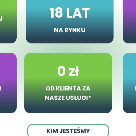
18 LAT
J
NA RYNKU
0 zł
H
OD KLIENTA ZA
NASZE USŁUGI*
KIM JESTEŚMY