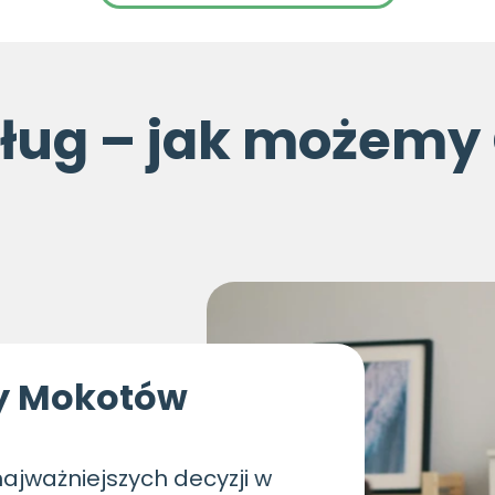
sług – jak możemy
ny Mokotów
ajważniejszych decyzji w