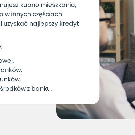
lanujesz kupno mieszkania,
b w innych częściach
 uzyskać najlepszy kredyt
:
owej,
banków,
runków,
 środków z banku.