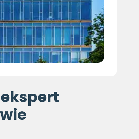
 ekspert
owie