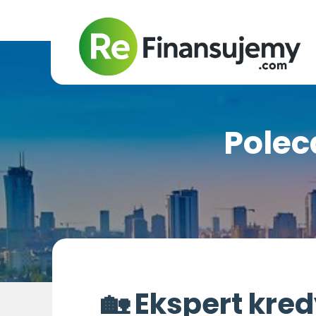
Polec
🏡 Ekspert kre