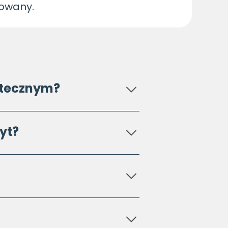
gowany.
potecznym?
yt?