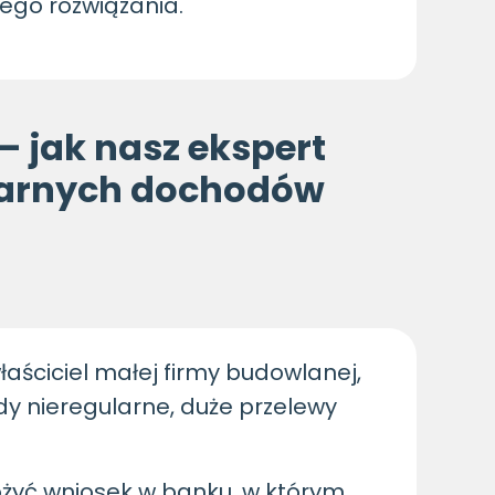
ego rozwiązania.
– jak nasz ekspert
larnych dochodów
łaściciel małej firmy budowlanej,
dy nieregularne, duże przelewy
żyć wniosek w banku, w którym