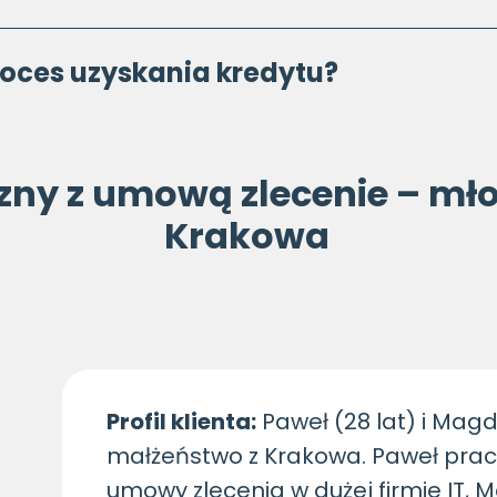
roces uzyskania kredytu?
czny z umową zlecenie – mł
Krakowa
Profil klienta:
Paweł (28 lat) i Magd
małżeństwo z Krakowa. Paweł pracu
umowy zlecenia w dużej firmie IT,