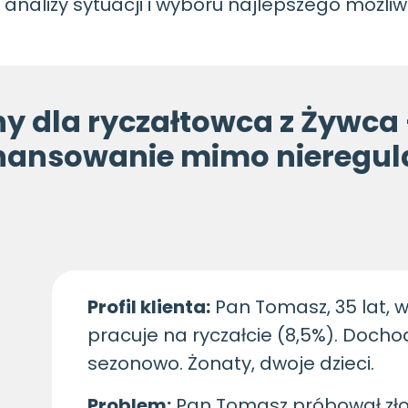
nalizy sytuacji i wyboru najlepszego możliw
ny dla ryczałtowca z Żywca 
inansowanie mimo nieregu
Profil klienta:
Pan Tomasz, 35 lat, w
pracuje na ryczałcie (8,5%). Docho
sezonowo. Żonaty, dwoje dzieci.
Problem:
Pan Tomasz próbował zło