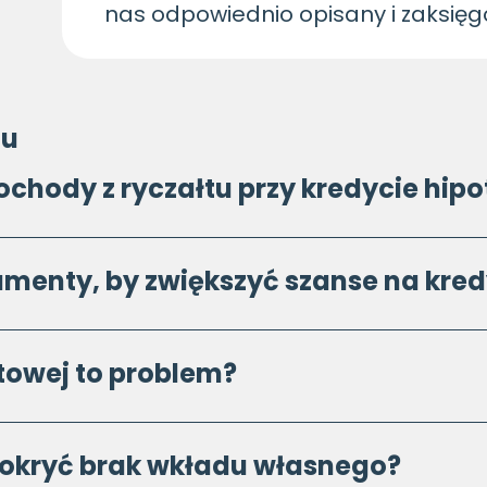
nas odpowiednio opisany i zaksię
tu
ochody z ryczałtu przy kredycie hi
menty, by zwiększyć szanse na kred
ytowej to problem?
okryć brak wkładu własnego?