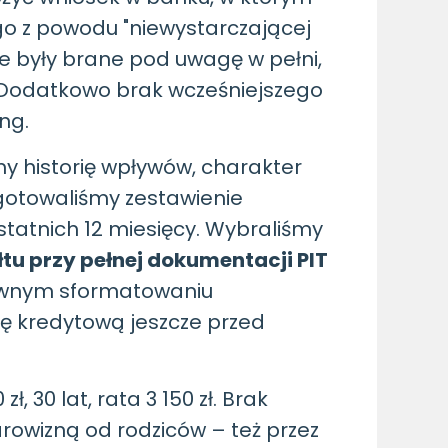
 go z powodu "niewystarczającej
ie były brane pod uwagę w pełni,
ć. Dodatkowo brak wcześniejszego
ing.
y historię wpływów, charakter
ygotowaliśmy zestawienie
statnich 12 miesięcy. Wybraliśmy
tu przy pełnej dokumentacji PIT
awnym sformatowaniu
ę kredytową jeszcze przed
, 30 lat, rata 3 150 zł. Brak
rowizną od rodziców – też przez