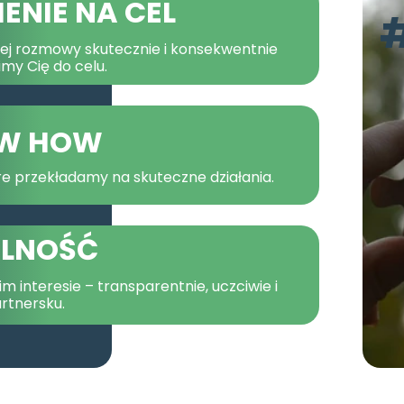
ENIE NA CEL
szej rozmowy skutecznie i konsekwentnie
my Cię do celu.
W HOW
e przekładamy na skuteczne działania.
ALNOŚĆ
 interesie – transparentnie, uczciwie i
rtnersku.