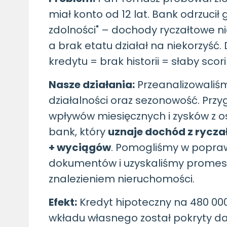
miał konto od 12 lat. Bank odrzucił
zdolności" – dochody ryczałtowe n
a brak etatu działał na niekorzyś
kredytu = brak historii = słaby scor
Nasze działania:
Przeanalizowaliśm
działalności oraz sezonowość. Prz
wpływów miesięcznych i zysków z o
bank, który
uznaje dochód z ryczał
+ wyciągów
. Pomogliśmy w popr
dokumentów i uzyskaliśmy promes
znalezieniem nieruchomości.
Efekt:
Kredyt hipoteczny na 480 000 zł
wkładu własnego został pokryty da