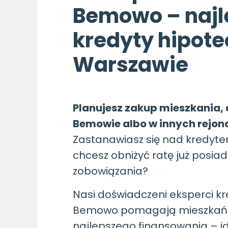
Bemowo – najl
kredyty hipote
Warszawie
Planujesz zakup mieszkania, 
Bemowie albo w innych rejo
Zastanawiasz się nad kredyt
chcesz obniżyć ratę już posi
zobowiązania?
Nasi doświadczeni eksperci k
Bemowo pomagają mieszkań
najlepszego finansowania – i