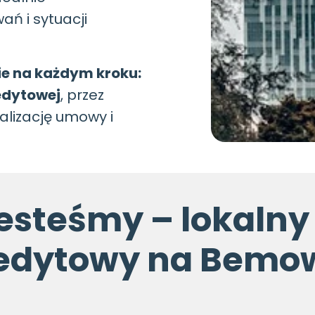
ń i sytuacji
e na każdym kroku:
edytowej
, przez
nalizację umowy i
jesteśmy – lokalny
edytowy na Bemo