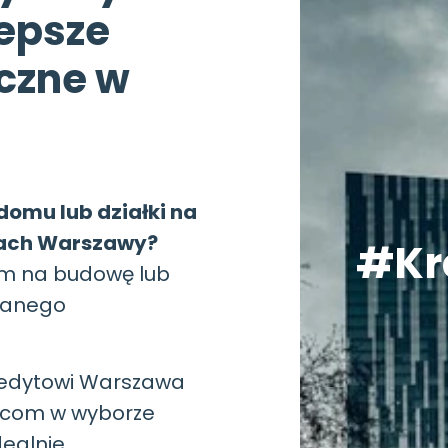
epsze
czne w
domu lub działki na
nach Warszawy?
#Kr
em na budowę lub
adanego
redytowi Warszawa
com w wyborze
dealnie