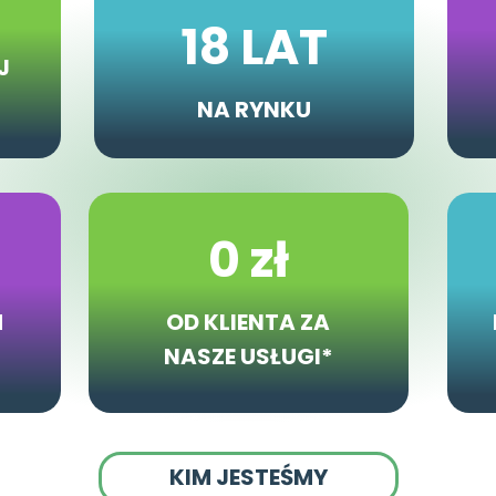
18 LAT
J
NA RYNKU
0 zł
H
OD KLIENTA ZA
NASZE USŁUGI*
KIM JESTEŚMY