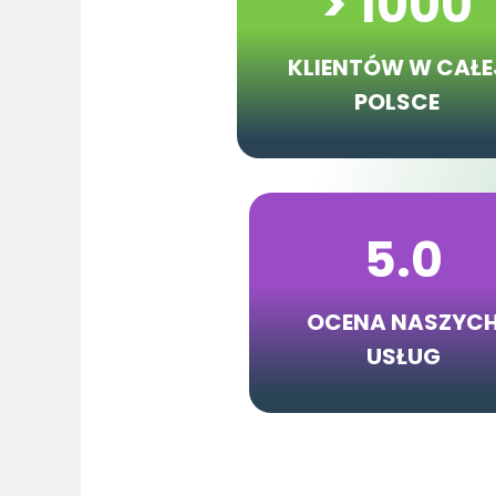
> 1000
KLIENTÓW
W CAŁE
POLSCE
5.0
OCENA NASZYC
USŁUG