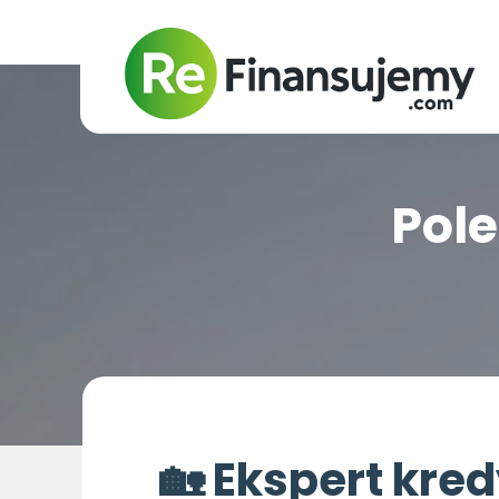
Pol
🏡 Ekspert kre