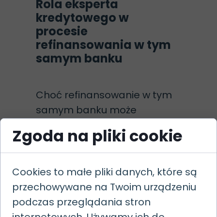
Rola eksperta
kredytowego w
procesie
refinansowania w tym
samym banku
Choć refinansowanie w tym
samym banku może
wydawać się prostsze,
Zgoda na pliki cookie
wsparcie doświadczonego
eksperta kredytowego
(przed Ustawą o Kredycie
Cookies to małe pliki danych, które są
Hipotecznym, potocznie
przechowywane na Twoim urządzeniu
nazywanego "doradcą
podczas przeglądania stron
kredytowym") może być
internetowych. Używamy ich do