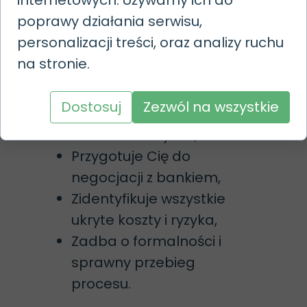
nieocenione. Specjalista:
poprawy działania serwisu,
personalizacji treści, oraz analizy ruchu
Pomoże przeanalizować
na stronie.
opłacalność
refinansowania,
Dostosuj
Zezwól na wszystkie
Porówna warunki z innymi
ofertami na rynku,
Przygotuje Cię do
negocjacji z bankiem,
Zidentyfikuje wszystkie
ukryte koszty i ryzyka,
Zadba o formalności i
sprawny przebieg
procesu.