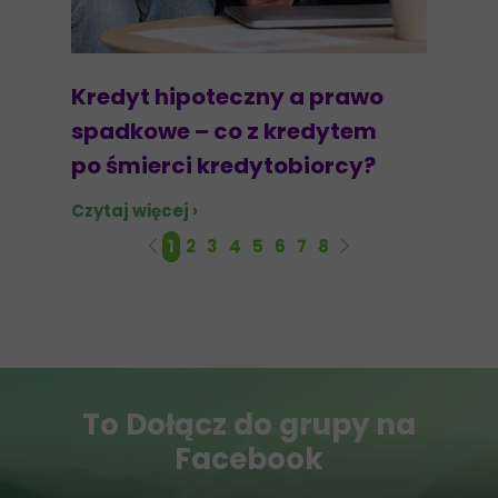
Kredyt hipoteczny a prawo
spadkowe – co z kredytem
po śmierci kredytobiorcy?
Czytaj więcej ›
1
2
3
4
5
6
7
8
To Dołącz do grupy na
Facebook