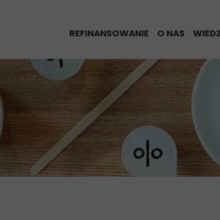
REFINANSOWANIE
O NAS
WIED
% Refinansowy Alert
Eksperci Re
BLO
Proces refinansowania
Historie nas
Kred
Kalkulator refinansowania
My w Media
Kalk