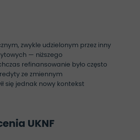
nym, zwykle udzielonym przez inny
dytowych — niższego
chczas refinansowanie było często
kredyty ze zmiennym
ł się jednak nowy kontekst
ecenia UKNF