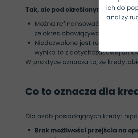
ich do pop
Tak, ale pod określonymi warunkam
analizy ru
Można refinansować kredyt o sta
że okres obowiązywania tej stopy 
Niedozwolone jest refinansowani
wynika to z dotychczasowej umo
W praktyce oznacza to, że kredytobi
Co to oznacza dla kre
Dla osób posiadających kredyt hipo
Brak możliwości przejścia na o