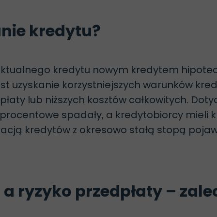
anie kredytu?
aktualnego kredytu nowym kredytem hipotecz
est uzyskanie korzystniejszych warunków kre
łaty lub niższych kosztów całkowitych. Doty
procentowe spadały, a kredytobiorcy mieli 
cją kredytów z okresowo stałą stopą pojawi
ą a ryzyko przedpłaty – zal