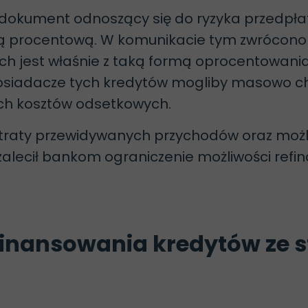
 dokument odnoszący się do ryzyka przedpł
ą procentową. W komunikacie tym zwrócono u
h jest właśnie z taką formą oprocentowania.
posiadacze tych kredytów mogliby masowo c
ych kosztów odsetkowych.
traty przewidywanych przychodów oraz możli
alecił bankom ograniczenie możliwości refin
finansowania kredytów ze s