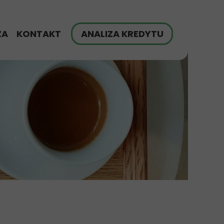
ZA
KONTAKT
ANALIZA KREDYTU
finansowania
G
zych klientów
yt hipoteczny - FAQ
ch
ulator Raty Kredytu