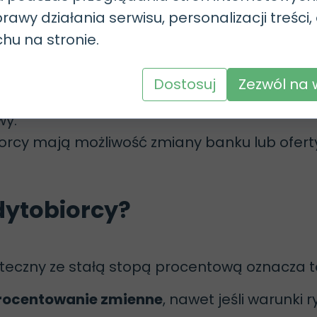
rawy działania serwisu, personalizacji treści,
i.
Zgodnie z wytycznymi UKNF:
chu na stronie.
łej stopie
innym kredytem z taką samą lub d
wynosi co najmniej 5 lat.
Dostosuj
Zezwól na 
e na warunkach zmiennych lub z krótszym o
wy.
orcy mają możliwość zmiany banku lub oferty
dytobiorcy?
teczny ze stałą stopą procentową oznacza t
procentowanie zmienne
, nawet jeśli warunki 