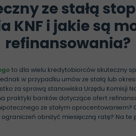
eczny ze stałą sto
a KNF i jakie są m
refinansowania?
ego
to dla wielu kredytobiorców skuteczny sp
 Jednak w przypadku umów ze stałą lub okre
zystko za sprawą stanowiska Urzędu Komisji 
na praktyki banków dotyczące ofert refinans
 hipotecznego ze stałym oprocentowaniem? 
 ograniczeń obniżyć miesięczną ratę? Na te