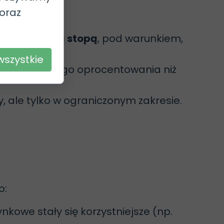
 oraz
łuższą stałą stopą
, pod warunkiem,
wszystkie
kresem stałego oprocentowania niż
, ale tylko w ograniczonym zakresie.
o:
rynkowe stały się korzystniejsze (np.