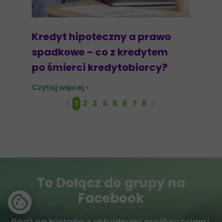
Kredyt hipoteczny a prawo
spadkowe – co z kredytem
po śmierci kredytobiorcy?
Czytaj więcej ›
1
2
3
4
5
6
7
8
To Dołącz do grupy na
Facebook
Bądź na bieżąco z aktualnymi możliwościami,