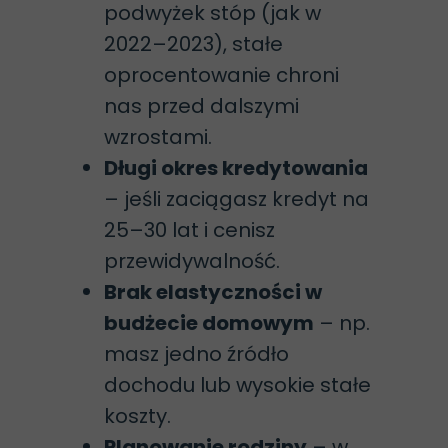
podwyżek stóp (jak w
2022–2023), stałe
oprocentowanie chroni
nas przed dalszymi
wzrostami.
Długi okres kredytowania
– jeśli zaciągasz kredyt na
25–30 lat i cenisz
przewidywalność.
Brak elastyczności w
budżecie domowym
– np.
masz jedno źródło
dochodu lub wysokie stałe
koszty.
Planowanie rodziny
– w